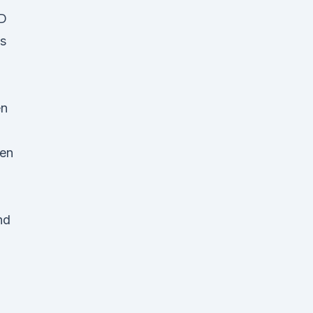
D
s
en
den
nd