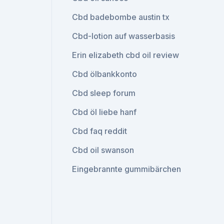
Cbd badebombe austin tx
Cbd-lotion auf wasserbasis
Erin elizabeth cbd oil review
Cbd ölbankkonto
Cbd sleep forum
Cbd öl liebe hanf
Cbd faq reddit
Cbd oil swanson
Eingebrannte gummibärchen