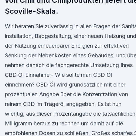
von Chili und Chiliprodukten liefert di
Scoville-Skala.
Wir beraten Sie zuverlässig in allen Fragen der Sanit
instal­lation, Bad­gestal­tung, einer neuen Heizung un
der Nut­zung erneuer­barer Ener­gien zur effek­tiven
Senkung der Neben­kosten eines Gebäudes, und übe
nehmen danach die fach­gerechte Umset­zung Ihres
CBD Öl Einnahme - Wie sollte man CBD Öl
einnehmen? CBD Öl wird grundsätzlich mit einer
prozentualen Angabe über die Konzentration von
reinem CBD im Trägeröl angegeben. Es ist nun
wichtig, aus dieser Prozentangabe die tatsächlichen
Milligramm heraus zu rechnen um damit auf die
empfohlenen Dosen zu schließen. Großes scharfes 