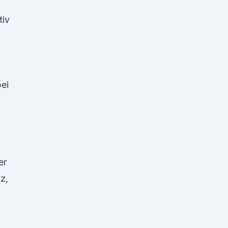
tiv
bei
er
z,