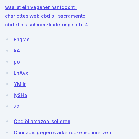
was ist ein veganer hanfdocht_
charlottes web cbd oil sacramento
cbd klinik schmerzlinderung stufe 4
FhgMe
kA
po
LhAvx
YMIIr
iySHa
ZaL
Cbd öl amazon isolieren
Cannabis gegen starke rückenschmerzen